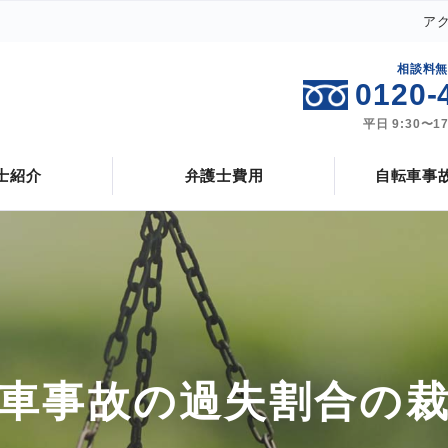
ア
自転車事故と自動車事故の違い
自転車事故の損害
相談料
0120-
自転車事故の過失割合
自転車事故の弁護士費用特約
平日 9:30〜1
自転車の交通事故のお悩み解決
解決事例
士紹介
弁護士費用
自転車事
車事故の過失割合の