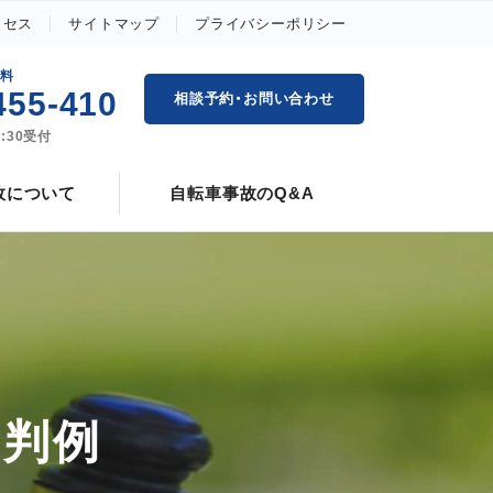
クセス
サイトマップ
プライバシーポリシー
賠償
自転車事故の慰謝料
無料
455-410
相談予約・お問い合わせ
過失割合の解説と判例
7:30受付
故について
自転車事故のQ&A
裁判例