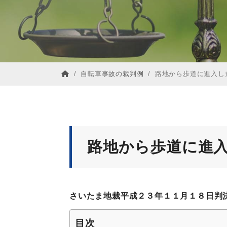
/
自転車事故の裁判例
/
路地から歩道に進入し
路地から歩道に進
さいたま地裁平成２３年１１月１８日判決
目次