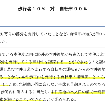
歩行者１０％ 対 自転車９０％
反対寄りの部分を走行していたことなど、自転車の過失が重い
した。
れている本件歩道内に路外の本件路地から進入して本件歩道
部分を走行してくる可能性を認識することができた
ものと認
通し及び本件歩道を走行する自転車の運転者からの本件路地
ることから、本件歩道内を走行する自転車の運転者にとって
られる
ため、急制動が間に合わない事態も予想されるのである
件歩道内に進入するに当たり、
本件路地の出入口の前で一時
事故を避けることができた
ことが認められる。