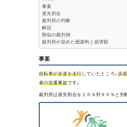
事案
過失割合
裁判所の判断
解説
類似の裁判例
裁判所が認めた慰謝料と損害額
事案
自転車が歩道を走行
していたところ、
歩
者の交通事故
です。
裁判所は過失割合を１０％対９０％と判