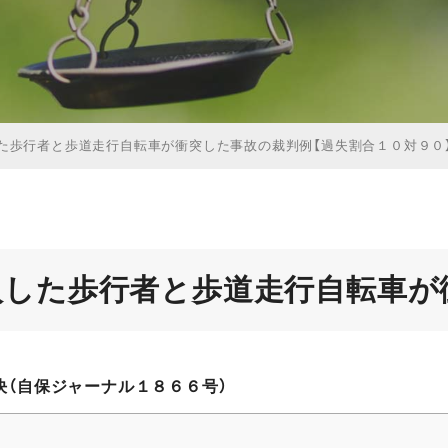
た歩行者と歩道走行自転車が衝突した事故の裁判例【過失割合１０対９０
入した歩行者と歩道走行自転車が
（自保ジャーナル１８６６号）