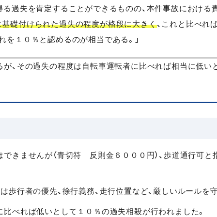
得る過失を肯定することができるものの、本件事故における
に基礎付けられた過失の程度が格段に大きく
、これと比べれ
れを１０％と認めるのが相当である。」
るが、その過失の程度は自転車運転者に比べれば相当に低い
はできませんが（青切符 反則金６０００円）、歩道通行可と
は歩行者の優先、徐行義務、走行位置など、厳しいルールを
に比べれば低いとして１０％の過失相殺が行われました。