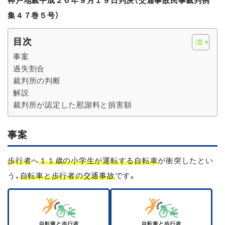
神戸地裁平成２６年９月１９日判決（交通事故民事裁判例
集４７巻５号）
目次
事案
過失割合
裁判所の判断
解説
裁判所が認定した慰謝料と損害額
事案
歩行者
へ
１１歳の小学生が運転する自転車
が衝突したとい
う、
自転車と歩行者の交通事故
です。