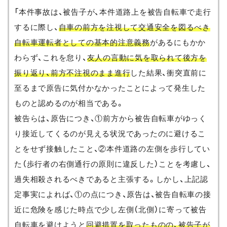
「本件事故は、被告子が、本件道路上を被告自転車で走行
するに際し、
自車の前方を注視して交通安全を図るべき
自転車運転者としての基本的注意義務
があるにもかか
わらず、これを怠り、
友人の言動に気を取られて後方を
振り返り、前方不注視のまま進行
した結果、衝突直前に
至るまで原告に気付かなかったことによって発生した
ものと認めるのが相当である。
被告らは、原告につき、①前方から被告自転車がゆっく
り接近してくるのが見える状況であったのに避けるこ
とをせず接触したこと、②本件道路の左側を歩行してい
た（歩行者の右側通行の原則に違反した）ことを考慮し、
過失相殺されるべきであると主張する。しかし、上記認
定事実によれば、①の点につき、原告は、被告自転車の接
近に危険を感じた時点で少し左側（北側）に寄って被告
自転車を避けようと
回避措置を取ったものの、被告子が