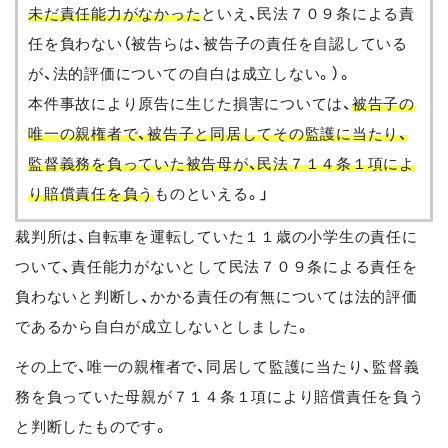
未だ責任能力がなかった
といえ、民法７０９条による責
任を負わない（被告らは、被告子の責任を自認している
が、法的評価についての自白は成立しない。）。
本件事故により原告に生じた損害については、
被告子の
唯一の親権者で、被告子と同居してその監護に当たり、
監督義務を負っていた被告母が、民法７１４条１項によ
り賠償責任を負う
ものといえる。」
裁判所は、自転車を運転していた１１歳の小学生の責任に
ついて、責任能力がないとして民法７０９条による責任を
負わないと判断し、かかる責任の有無については法的評価
であるから自白が成立しないとしました。
その上で、唯一の親権者で、同居して監護に当たり、監督義
務を負っていた母親が７１４条１項により賠償責任を負う
と判断したものです。