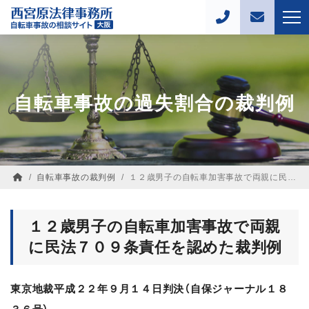
自転車事故の過失割合の裁判例
/
自転車事故の裁判例
/
１２歳男子の自転車加害事故で両親に民法７０９条責任を認めた裁判例
１２歳男子の自転車加害事故で両親
に民法７０９条責任を認めた裁判例
東京地裁平成２２年９月１４日判決（自保ジャーナル１８