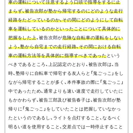
車の運転について注意するよう口頭で指導をするに止
まらず、被告次郎が塾から帰宅するのにどのような走行
経路をたどっているのか、その間にどのようにして自転
車を運転しているのかといったことについて具体的に
把握をした上
、被告次郎が
危険な自転車の運転をしない
よう、塾から自宅までの走行経路、その間における自転
車の運転方法等を具体的に指導すべきであった
という
べきであるところ、上記認定のとおり、被告次郎は、当
時、塾帰りに自転車で帰宅する友人らと「鬼ごっこ」をし
ながら帰宅することが多く、本件事故の際に「鬼ごっこ」
中であったため、通常よりも速い速度で走行していたに
もかかわらず、被告三郎及び被告春子は、被告次郎が塾
帰りに「鬼ごっこ」をしていたことは把握していなかっ
たというのであるし、ライトを点灯すること、なるべく
明るい道を使用すること、交差点では一時停止すること