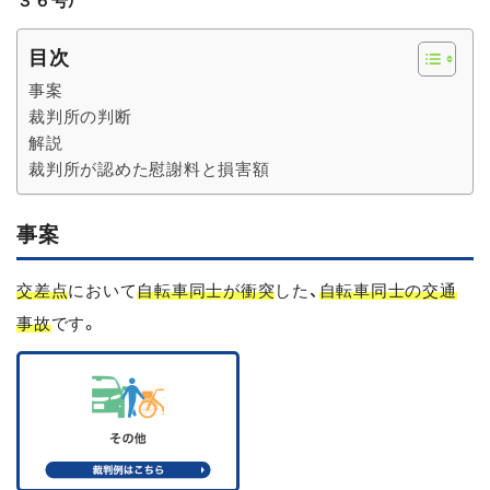
３６号）
目次
事案
裁判所の判断
解説
裁判所が認めた慰謝料と損害額
事案
交差点
において
自転車同士が衝突
した、
自転車同士の交通
事故
です。