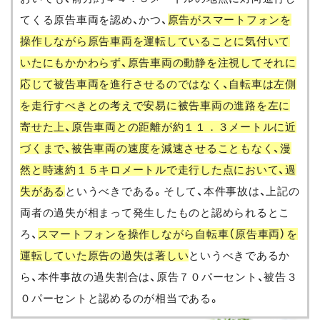
てくる原告車両を認め、かつ、
原告がスマートフォンを
操作しながら原告車両を運転していることに気付いて
いたにもかかわらず、原告車両の動静を注視してそれに
応じて被告車両を進行させるのではなく、自転車は左側
を走行すべきとの考えで安易に被告車両の進路を左に
寄せた上、原告車両との距離が約１１．３メートルに近
づくまで、被告車両の速度を減速させることもなく、漫
然と時速約１５キロメートルで走行した点において、過
失がある
というべきである。そして、本件事故は、上記の
両者の過失が相まって発生したものと認められるとこ
ろ、
スマートフォンを操作しながら自転車（原告車両）を
運転していた原告の過失は著しい
というべきであるか
ら、本件事故の過失割合は、原告７０パーセント、被告３
０パーセントと認めるのが相当である。