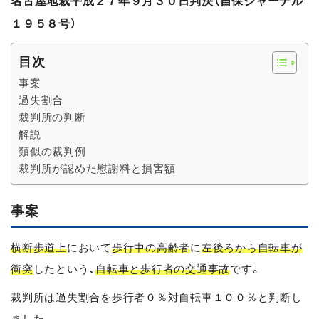
名古屋地裁平成２７年９月３０日判決（自保ジャーナル
１９５８号）
目次
事案
過失割合
裁判所の判断
解説
類似の裁判例
裁判所が認めた慰謝料と損害額
事案
横断歩道上
において
歩行中の高齢者
に
左後ろから自転車が
衝突
したという、
自転車と歩行者の交通事故
です。
裁判所は過失割合を歩行者０％対自転車１００％と判断し
ました。