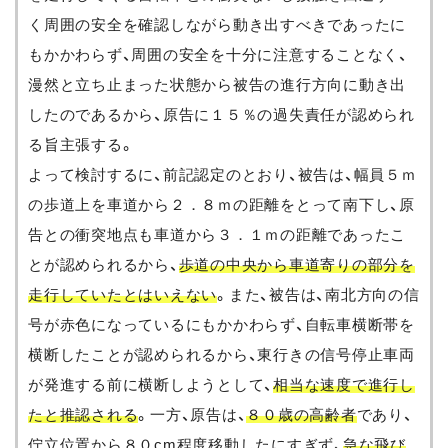
く周囲の安全を確認しながら動き出すべきであったに
もかかわらず、周囲の安全を十分に注意することなく、
漫然と立ち止まった状態から被告の進行方向に動き出
したのであるから、原告に１５％の過失責任が認められ
る旨主張する。
よって検討するに、前記認定のとおり、被告は、幅員５ｍ
の歩道上を車道から２．８ｍの距離をとって南下し、原
告との衝突地点も車道から３．１ｍの距離であったこ
とが認められるから、
歩道の中央から車道寄りの部分を
走行していたとはいえない
。また、被告は、南北方向の信
号が赤色になっているにもかかわらず、自転車横断帯を
横断したことが認められるから、東行きの信号停止車両
が発進する前に横断しようとして、
相当な速度で進行し
たと推認される
。一方、原告は、
８０歳の高齢者
であり、
佇立位置から８０cm程度移動したにすぎず、
急な飛び