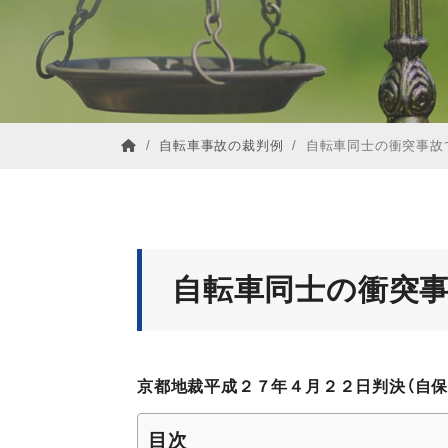
/
自転車事故の裁判例
/
自転車同士の衝突事故
自転車同士の衝突
京都地裁平成２７年４月２２日判決（自保
目次