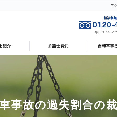
ア
自転車事故と自動車事故の違い
自転車事故の損害
相談料
0120-
自転車事故の過失割合
自転車事故の弁護士費用特約
平日 9:30〜1
自転車の交通事故のお悩み解決
解決事例
士紹介
弁護士費用
自転車事
車事故の過失割合の