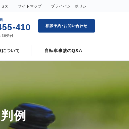
クセス
サイトマップ
プライバシーポリシー
賠償
自転車事故の慰謝料
無料
455-410
相談予約・お問い合わせ
過失割合の解説と判例
7:30受付
故について
自転車事故のQ&A
裁判例