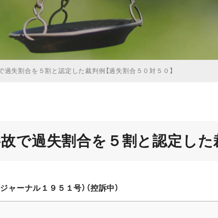
で過失割合を５割と認定した裁判例【過失割合５０対５０】
事故で過失割合を５割と認定した
ジャーナル１９５１号）（控訴中）