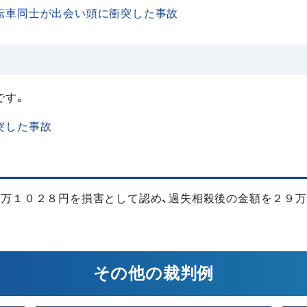
転車同士が出会い頭に衝突した事故
です。
突した事故
９万１０２８円を損害として認め、過失相殺後の金額を２９万
その他の裁判例