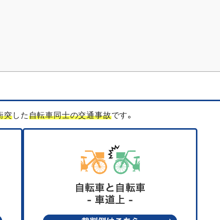
衝突
した
自転車同士の交通事故
です。